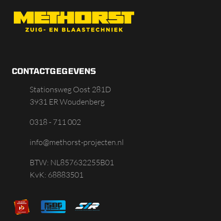
CONTACTGEGEVENS
Stationsweg Oost 281D
3931 ER Woudenberg
0318 - 711 002
info@methorst-projecten.nl
BTW: NL857632255B01
KvK: 68883501