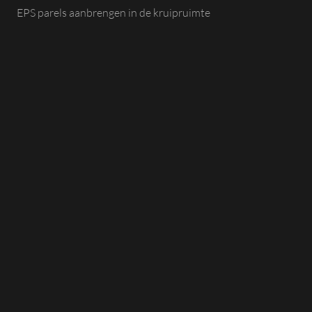
EPS parels aanbrengen in de kruipruimte
Schelpen in de kruipruimte aanbrengen
Terras ophogen
Tuin ophogen
Vijver dempen (dichtgooien)
Zandspuiten en zandblazen
Zwembad dempen (dichtgooien)
GROUT EN RECYCLING
Slangenpomp huren
MEER INFORMATIE
Over ons
Certificeringen