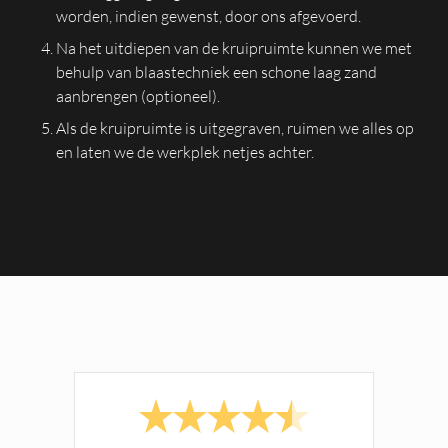
worden, indien gewenst, door ons afgevoerd.
Na het uitdiepen van de kruipruimte kunnen we met
behulp van blaastechniek een schone laag zand
aanbrengen (optioneel).
Als de kruipruimte is uitgegraven, ruimen we alles op
en laten we de werkplek netjes achter.