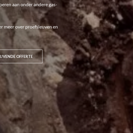
voeren aan onder andere gas-
der meer over proefsleuven en
IJVENDE OFFERTE