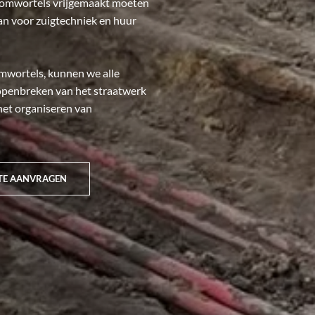
 boomwortels vrijgemaakt moeten
an voor zuigtechniek en huur
omwortels, kunnen we alle
openbreken van het straatwerk
 het organiseren van
TE AANVRAGEN