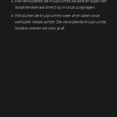
We verwijderen de kruipruimte isolatie en slaan het
isolatiemateriaal direct op in onze zuigwagen.
We sluiten de kruipruimte weer af en laten onze
werkplek netjes achter. De verwijderde kruipruimte
isolatie voeren we voor je af.
WAT ZIJN VEELVOORKOMENDE
REDENEN OM KRUIPRUIMTE
ISOLATIE TE VERWIJDEREN?
Allereerst is het goed om te weten dat er verschillende
vormen van isolatie in de kruipruimte aanwezig kunnen
zijn. Kruipruimte isolatie verwijderen heeft meestal
betrekking op de bodemisolatie in de kruipruimte.