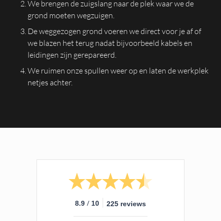
We brengen de zuigslang naar de plek waar we de
grond moeten wegzuigen.
De weggezogen grond voeren we direct voor je af of
we blazen het terug nadat bijvoorbeeld kabels en
leidingen zijn gerepareerd.
We ruimen onze spullen weer op en laten de werkplek
netjes achter.
/
8.9
10
225 reviews