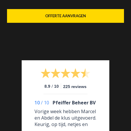
OFFERTE AANVRAGEN
/
8.9
10
225 reviews
10
/
10
Pfeiffer Beheer BV
Vorige week hebben Marcel
en Abdel de klus uitgevoerd.
Keurig, op tijd, netjes en
communicatief vaardige