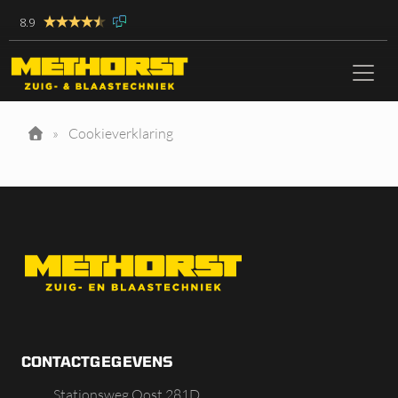
8.9
»
Cookieverklaring
CONTACTGEGEVENS
Stationsweg Oost 281D