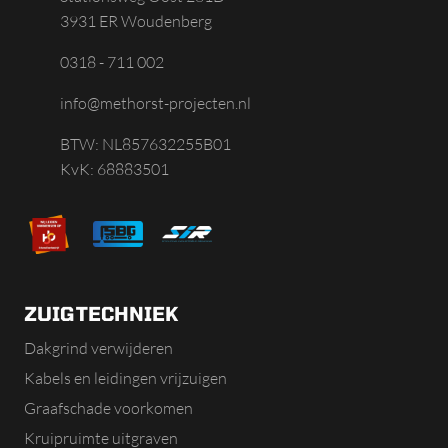
3931 ER Woudenberg
0318 - 711 002
info@methorst-projecten.nl
BTW: NL857632255B01
KvK: 68883501
ZUIGTECHNIEK
Dakgrind verwijderen
Kabels en leidingen vrijzuigen
Graafschade voorkomen
Kruipruimte uitgraven