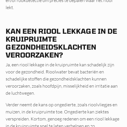
en/of rookdetectie om precies te bepalen waar het riool
lekt.
KAN EEN RIOOL LEKKAGE IN DE
KRUIPRUIMTE
GEZONDHEIDSKLACHTEN
VEROORZAKEN?
Ja, een riool lekkage in de kruipruimte kan schadelijk zijn
voor de gezondheid. Rioolwater bevat bacteriën en
schadelijke stoffen die gezondheidsklachten kunnen
veroorzaken, zoals hoofdpijn, misselijkheid en irritatie aan
de luchtwegen.
Verder neemt de kans op ongedierte, zoals rioolvliegjes en
muizen, in de kruipruimte toe. Ongedierte kan ziektes
verspreiden. Kortom, genoeg redenen om een riool lekkage
in de kruipruimte snel te laten verhelpen en zo