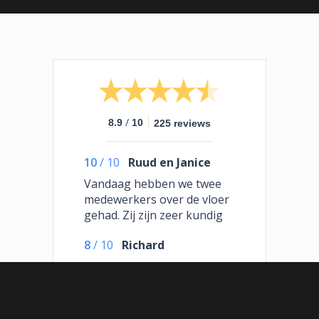
/
8.9
10
225 reviews
10
/
10
Ruud en Janice
Vandaag hebben we twee
medewerkers over de vloer
gehad. Zij zijn zeer kundig
te werk gegaan en hebben
8
/
10
Richard
uiteindelijk de oorzaak van
onze waterschade
Tevreden over het
gevonden. Echte vaklui
resultaat. Het was wel fijner
(harde werkers), met veel
geweest als er iets beter
vakkennis en ook nog eens
gecommuniceerd zou zijn