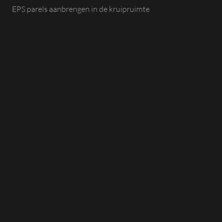
EPS parels aanbrengen in de kruipruimte
Schelpen in de kruipruimte aanbrengen
Terras ophogen
Tuin ophogen
Vijver dempen (dichtgooien)
Zandspuiten en zandblazen
Zwembad dempen (dichtgooien)
GROUT EN RECYCLING
Slangenpomp huren
MEER INFORMATIE
Over ons
Certificeringen