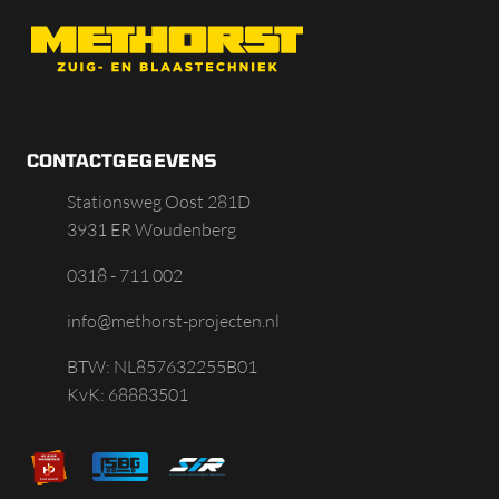
CONTACTGEGEVENS
Stationsweg Oost 281D
3931 ER Woudenberg
0318 - 711 002
info@methorst-projecten.nl
BTW: NL857632255B01
KvK: 68883501