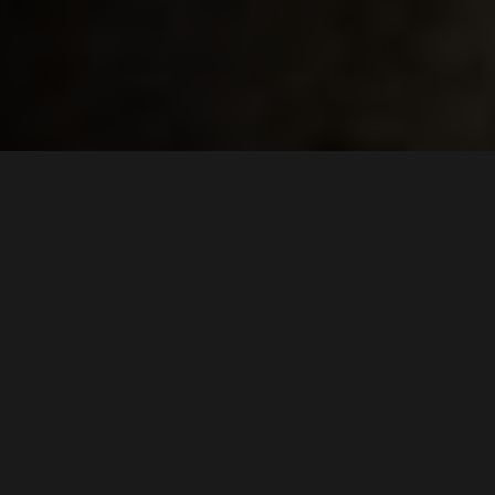
De uitdaging
Voor de bouw van een nieuw distributiecentrum van
Inditex in Lelystad moesten 50.000 paalkoppen snel en
nauwkeurig worden vrijgemaakt. De uitdaging lag vooral
in de schaal van het project: een groot aantal paalkoppen
dat op een efficiënte manier moest worden vrijgezogen.
Daarbij was het belangrijk dat de werkzaamheden veilig en
zonder schade aan de fundering werden uitgevoerd, zodat
de bouwplanning volgens schema kon verlopen.