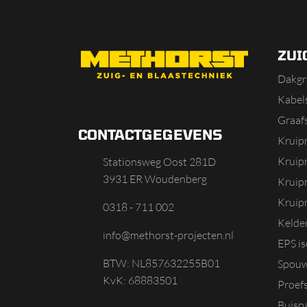
ZUI
Dakgr
Kabels
Graaf
CONTACTGEGEVENS
Kruip
Kruip
Stationsweg Oost 281D
3931 ER Woudenberg
Kruip
Kruipr
0318 - 711 002
Kelde
info@methorst-projecten.nl
EPS is
BTW: NL857632255B01
Spouw
KvK: 68883501
Proef
Buisp