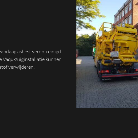
vandaag asbest verontreinigd
e Vaqu-zuiginstallatie kunnen
stof verwijderen.