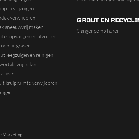
oppen vrijzuigen
dak verwijderen
GROUT EN RECYCLI
dak sneeuwvrij maken
Slangenpomp huren
ater opvangen en afvoeren
rain uitgraven
ut leegzuigen en reinigen
ortels vrijmaken
zuigen
it kruipruimte verwijderen
uigen
e Marketing