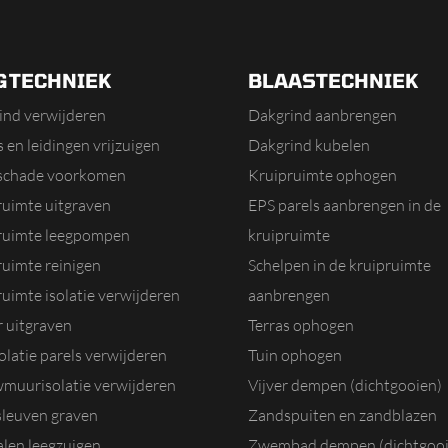
GTECHNIEK
BLAASTECHNIEK
ind verwijderen
Dakgrind aanbrengen
 en leidingen vrijzuigen
Dakgrind kubelen
schade voorkomen
Kruipruimte ophogen
ruimte uitgraven
EPS parels aanbrengen in de
ruimte leegpompen
kruipruimte
ruimte reinigen
Schelpen in de kruipruimte
uimte isolatie verwijderen
aanbrengen
r uitgraven
Terras ophogen
olatie parels verwijderen
Tuin ophogen
muurisolatie verwijderen
Vijver dempen (dichtgooien)
sleuven graven
Zandspuiten en zandblazen
alen leegzuigen
Zwembad dempen (dichtgooi