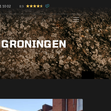
8.9
1 10 02
N GRONINGEN