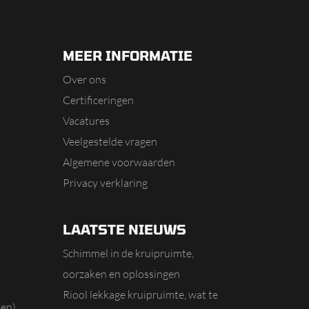
MEER INFORMATIE
Over ons
Certificeringen
Vacatures
Veelgestelde vragen
Algemene voorwaarden
Privacy verklaring
LAATSTE NIEUWS
Schimmel in de kruipruimte,
oorzaken en oplossingen
Riool lekkage kruipruimte, wat te
en)