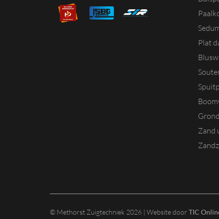
Paalk
Sedum
Plat 
Blusw
Souter
Spuitp
Boomw
Grond
Zand u
Zandz
© Methorst Zuigtechniek 2026 | Website door
TIC Onlin