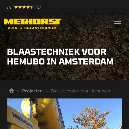
8.9
BLAASTECHNIEK VOOR
HEMUBO IN AMSTERDAM
»
Projecten
»
Blaastechniek voor Hemubo in
Amsterdam