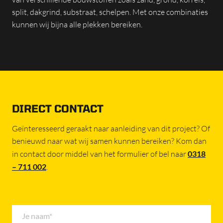
split, dakgrind, substraat, schelpen. Met onze combinaties
kunnen wij bijna alle plekken bereiken.
DIRECT CONTACT
Geïnteresseerd geraakt naar aanleiding van dit project? Of
benieuwd naar wat wij samen kunnen bereiken? Kom dan
in contact door middel van het formulier of bel naar
0318
– 711 002
.