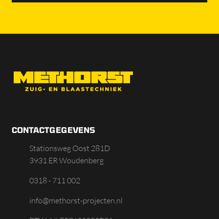
CONTACTGEGEVENS
Stationsweg Oost 281D
3931 ER Woudenberg
0318 - 711 002
info@methorst-projecten.nl