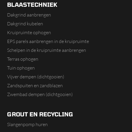
BLAASTECHNIEK
Dakgrind aanbrengen
Dakgrind kubelen
Kruipruimte ophogen
EPS parels aanbrengen in de kruipruimte
Schelpen in de kruipruimte aanbrengen
Terras ophogen
Tuin ophogen
Vijver dempen (dichtgooien)
Zandspuiten en zandblazen
Zwembad dempen (dichtgooien)
GROUT EN RECYCLING
Slangenpomp huren