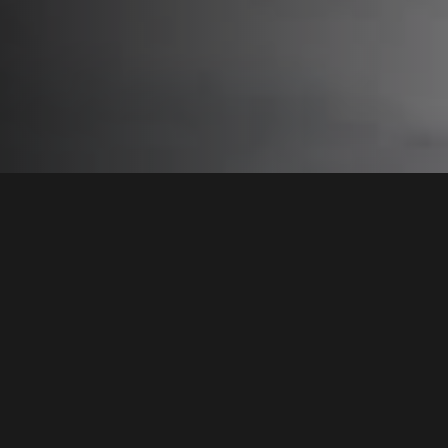
De uitdaging
GROTE HOEVEELHEDEN
BALLAST OP HOOGTE KRIJGEN
Het aanbrengen van dakgrind op een oppervlak van 480
m2 vraagt om meer dan alleen spierkracht. In Vlaardingen
stonden we voor deze uitdagingen: