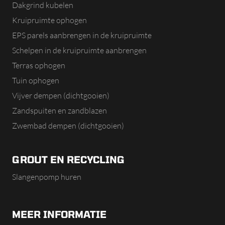
Dakgrind kubelen
Kruipruimte ophogen
EPS parels aanbrengen in de kruipruimte
Schelpen in de kruipruimte aanbrengen
Terras ophogen
Tuin ophogen
Vijver dempen (dichtgooien)
Zandspuiten en zandblazen
Zwembad dempen (dichtgooien)
GROUT EN RECYCLING
Slangenpomp huren
MEER INFORMATIE