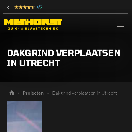
8.9
DAKGRIND VERPLAATSEN
IN UTRECHT
»
Projecten
»
Dakgrind verplaatsen in Utrecht