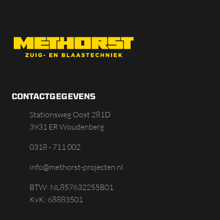
CONTACTGEGEVENS
Stationsweg Oost 281D
3931 ER Woudenberg
0318 - 711 002
info@methorst-projecten.nl
BTW: NL857632255B01
KvK: 68883501