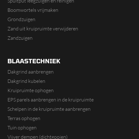
Spuitput leegzuigen en reinigen
Boomwortels vrijmaken
Grondzuigen
Zand uit kruipruimte verwijderen
Zandzuigen
BLAASTECHNIEK
Dakgrind aanbrengen
Dakgrind kubelen
Kruipruimte ophogen
EPS parels aanbrengen in de kruipruimte
Schelpen in de kruipruimte aanbrengen
Terras ophogen
Tuin ophogen
Vijver dempen (dichtgooien)