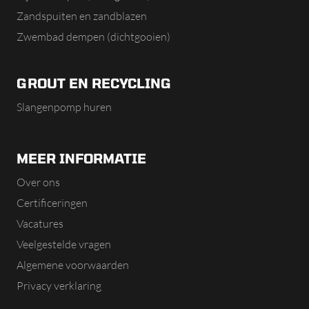
Zandspuiten en zandblazen
Zwembad dempen (dichtgooien)
GROUT EN RECYCLING
Slangenpomp huren
MEER INFORMATIE
Over ons
Certificeringen
Vacatures
Veelgestelde vragen
Algemene voorwaarden
Privacy verklaring