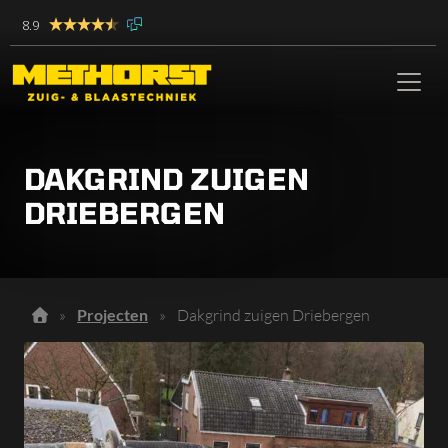
8.9
DAKGRIND ZUIGEN
DRIEBERGEN
»
Projecten
»
Dakgrind zuigen Driebergen