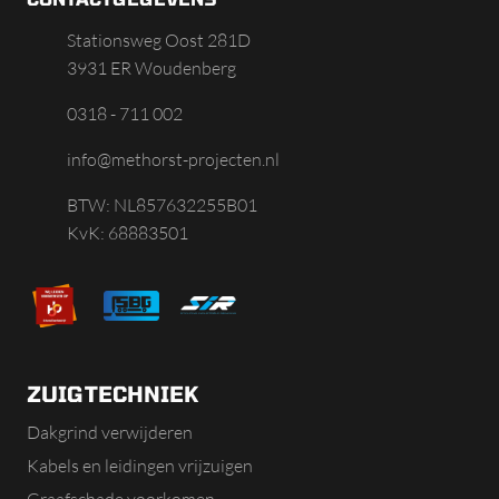
Stationsweg Oost 281D
3931 ER Woudenberg
0318 - 711 002
info@methorst-projecten.nl
BTW: NL857632255B01
KvK: 68883501
ZUIGTECHNIEK
Dakgrind verwijderen
Kabels en leidingen vrijzuigen