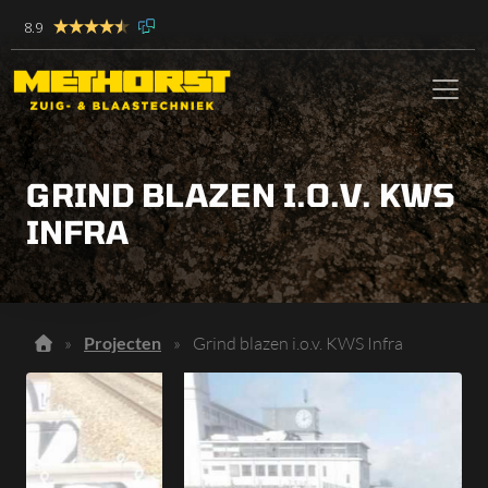
8.9
GRIND BLAZEN I.O.V. KWS
INFRA
»
Projecten
»
Grind blazen i.o.v. KWS Infra