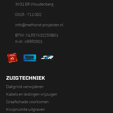
3931 ER Woudenberg
0318 - 711 002
info@methorst-projecten.nl
BTW: NL857632255B01
KvK: 68883501
ZUIGTECHNIEK
Dakgrind verwijderen
Kabels en leidingen vrijzuigen
Graafschade voorkomen
Kruipruimte uitgraven