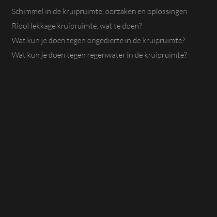
Schimmel in de kruipruimte, oorzaken en oplossingen
Riool lekkage kruipruimte, wat te doen?
Wat kun je doen tegen ongedierte in de kruipruimte?
Wat kun je doen tegen regenwater in de kruipruimte?
Is water in de kruipruimte erg?
Wordt de vloer warmer als ik de kruipruimte opvul?
Kruipruimte opvullen of niet?
Hoe kun je een ontoegankelijke kruipruimte isoleren?
© Methorst Zuigtechniek 2026 | Website door
TIC Online Marketing