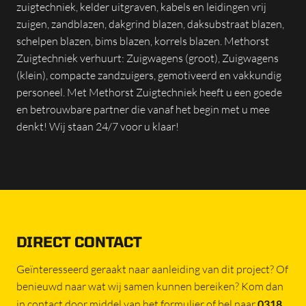
zuigtechniek, kelder uitgraven, kabels en leidingen vrij
zuigen, zandblazen, dakgrind blazen, daksubstraat blazen,
schelpen blazen, bims blazen, korrels blazen. Methorst
Zuigtechniek verhuurt: Zuigwagens (groot), Zuigwagens
(klein), compacte zandzuigers, gemotiveerd en vakkundig
personeel. Met Methorst Zuigtechniek heeft u een goede
en betrouwbare partner die vanaf het begin met u mee
denkt! Wij staan 24/7 voor u klaar!
DIRECT CONTACT
Geïnteresseerd geraakt naar aanleiding van dit project? Of
benieuwd naar wat wij samen kunnen bereiken? Kom dan
in contact door middel van het formulier of bel naar
0318