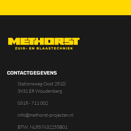
CONTACTGEGEVENS
Stationsweg Oost 281D
3931 ER Woudenberg
0318 - 711 002
info@methorst-projecten.nl
BTW: NL857632255B01