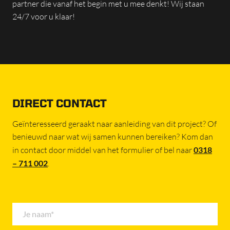
partner die vanaf het begin met u mee denkt! Wij staan
24/7 voor u klaar!
DIRECT CONTACT
Geïnteresseerd geraakt naar aanleiding van dit project? Of
benieuwd naar wat wij samen kunnen bereiken? Kom dan
in contact door middel van het formulier of bel naar
0318
– 711 002
.