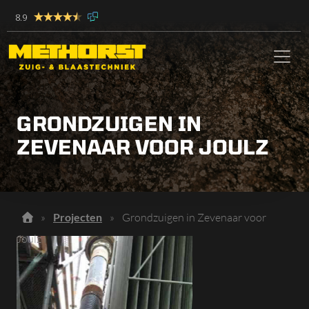
8.9
GRONDZUIGEN IN
ZEVENAAR VOOR JOULZ
»
Projecten
»
Grondzuigen in Zevenaar voor
Joulz