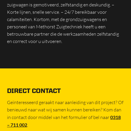
zuigwagen is gemotiveerd, zelfstandig en deskundig. –
Korte lijnen, snelle service. – 24/7 bereikbaar voor
calamiteiten. Kortom, met de grondzuigwagens en
personeel van Methorst Zuigtechniek heeft u een
betrouwbare partner die de werkzaamheden zelfstandig
en correct voor u uitvoeren.
DIRECT CONTACT
Geïnteresseerd geraakt naar aanleiding van dit project? Of
benieuwd naar wat wij samen kunnen bereiken? Kom dan
in contact door middel van het formulier of bel naar
0318
– 711 002
.