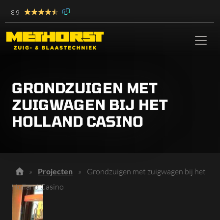
8.9
GRONDZUIGEN MET
ZUIGWAGEN BIJ HET
HOLLAND CASINO
»
Projecten
»
Grondzuigen met zuigwagen bij het
Holland Casino