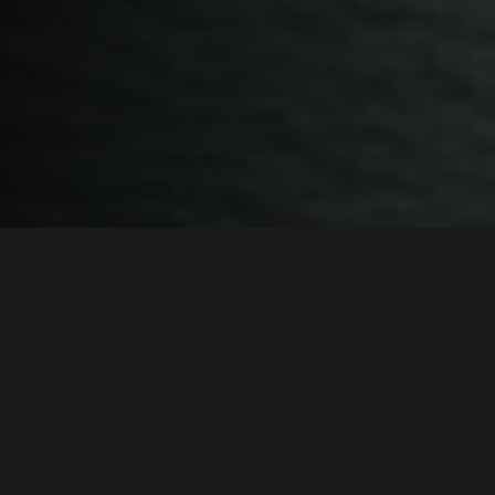
De uitdaging
RUIMTEGEBREK EN GROTE
AFVALSTROMEN
Tijdens het boren van funderingspalen komt er een
enorme hoeveelheid groutspoil (een mengsel van zand,