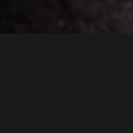
De uitdaging
ONVOORZIENE KOSTEN EN
GRAAFSCHADE VOORKOMEN
Bij infra-werkzaamheden in een regio als Barneveld loop je
vaak tegen onzekerheden aan die je begroting onder druk
zetten:
Financiële onzekerheid:
Traditioneel graven op
regiebasis kan bij tegenvallers in de bodem (zoals veel