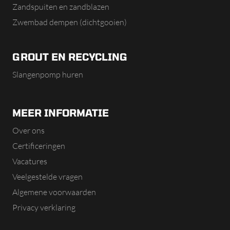
Zandspuiten en zandblazen
Zwembad dempen (dichtgooien)
GROUT EN RECYCLING
Slangenpomp huren
MEER INFORMATIE
Over ons
Certificeringen
Vacatures
Veelgestelde vragen
Algemene voorwaarden
Privacy verklaring