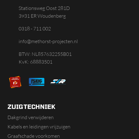
Stationsweg Oost 281D
3931 ER Woudenberg
0318 - 711 002
info@methorst-projecten.nl
BTW: NL857632255B01
KvK: 68883501
ZUIGTECHNIEK
Dakgrind verwijderen
Kabels en leidingen vrijzuigen
Graafschade voorkomen