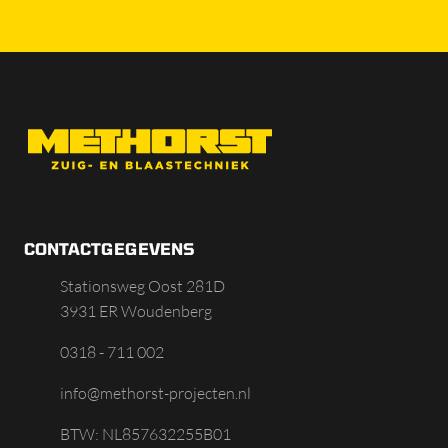
CONTACTGEGEVENS
Stationsweg Oost 281D
3931 ER Woudenberg
0318 - 711 002
info@methorst-projecten.nl
BTW: NL857632255B01