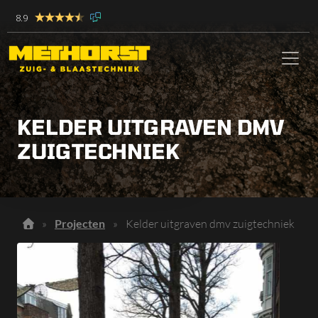
8.9
KELDER UITGRAVEN DMV
ZUIGTECHNIEK
»
Projecten
»
Kelder uitgraven dmv zuigtechniek