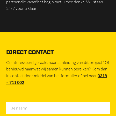
partner die vanaf het begin met u mee denkt! Wij staan
24/7 voor u klaar!
DIRECT CONTACT
Geïnteresseerd geraakt naar aanleiding van dit project? Of
benieuwd naar wat wij samen kunnen bereiken? Kom dan
in contact door middel van het formulier of bel naar
0318
– 711 002
.