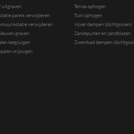
r uitgraven
Terras ophogen
olatie parels verwijderen
Tuin ophogen
muurisolatie verwijderen
Vijver dempen (dichtgooien)
sleuven graven
Zandspuiten en zandblazen
alen leegzuigen
Zwembad dempen (dichtgooi
oppen vrijzuigen
dak verwijderen
GROUT EN RECYCLI
dak sneeuwvrij maken
Slangenpomp huren
ater opvangen en afvoeren
rain uitgraven
ut leegzuigen en reinigen
ortels vrijmaken
zuigen
it kruipruimte verwijderen
uigen