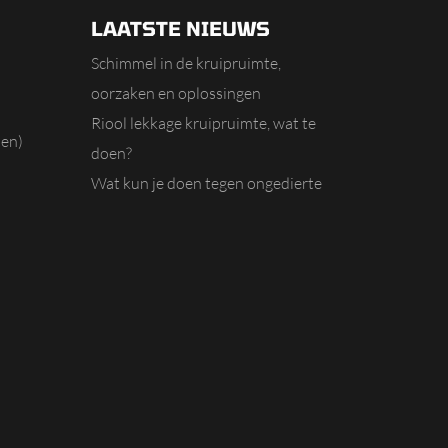
LAATSTE NIEUWS
Schimmel in de kruipruimte,
oorzaken en oplossingen
Riool lekkage kruipruimte, wat te
en)
doen?
Wat kun je doen tegen ongedierte
NG
in de kruipruimte?
Wat kun je doen tegen regenwater
in de kruipruimte?
Is water in de kruipruimte erg?
Wordt de vloer warmer als ik de
kruipruimte opvul?
Kruipruimte opvullen of niet?
Hoe kun je een ontoegankelijke