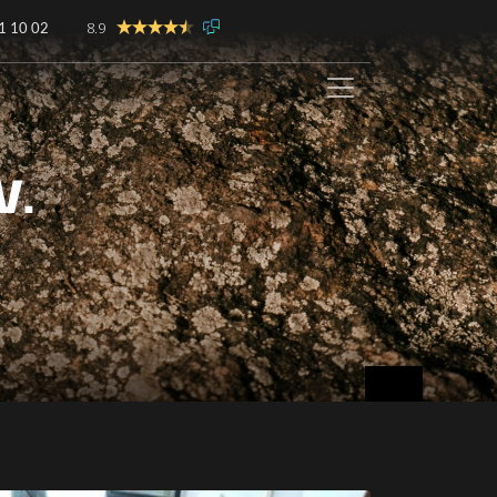
8.9
1 10 02
V.