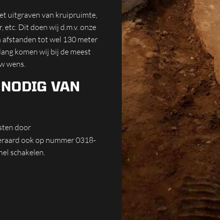
het uitgraven van kruipruimte,
 etc. Dit doen wij d.m.v. onze
n afstanden tot wel 130 meter
lang komen wij bij de meest
uw wens.
 NODIG VAN
isten door
iteraard ook op nummer 0318-
nel schakelen.