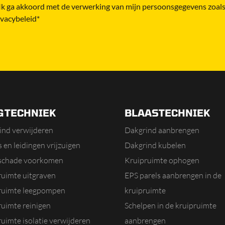
Ik ga akkoord met de verwerking van mijn persoonsgegevens zoals
ivacybeleid*
GTECHNIEK
BLAASTECHNIEK
ind verwijderen
Dakgrind aanbrengen
 en leidingen vrijzuigen
Dakgrind kubelen
schade voorkomen
Kruipruimte ophogen
ruimte uitgraven
EPS parels aanbrengen in de
ruimte leegpompen
kruipruimte
ruimte reinigen
Schelpen in de kruipruimte
uimte isolatie verwijderen
aanbrengen