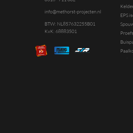
Kelde
info@methorst-projecten.nl
EPS is
BTW: NL857632255B01
Spouw
KvK: 68883501
Proef
Buisp
Paalk
Sedum
Plat 
Blusw
Souter
Spuitp
Boomw
Grond
Zand u
Zandz