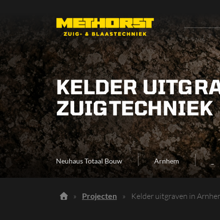
KELDER UITGRA
ZUIGTECHNIEK
Neuhaus Totaal Bouw
Arnhem
_
»
Projecten
»
Kelder uitgraven in Arnhem