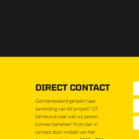
DIRECT CONTACT
Geïnteresseerd geraakt naar
aanleiding van dit project? Of
benieuwd naar wat wij samen
kunnen bereiken? Kom dan in
contact door middel van het