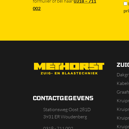
formulier of bel naar
0318 – 711
002
.
pr
ZUI
Dakgr
Kabels
Graaf
CONTACTGEGEVENS
Kruip
Kruip
Stationsweg Oost 281D
3931 ER Woudenberg
Kruip
Kruipr
0318 - 711 002