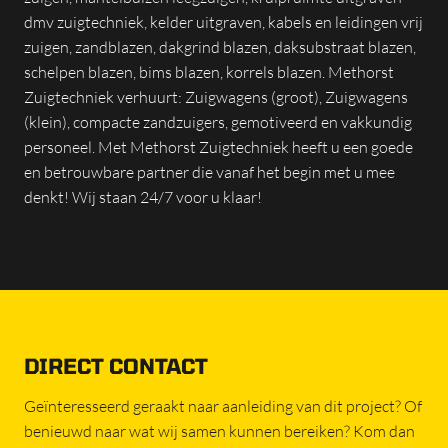
dmv zuigtechniek, kelder uitgraven, kabels en leidingen vrij
zuigen, zandblazen, dakgrind blazen, daksubstraat blazen,
schelpen blazen, bims blazen, korrels blazen. Methorst
Zuigtechniek verhuurt: Zuigwagens (groot), Zuigwagens
(klein), compacte zandzuigers, gemotiveerd en vakkundig
personeel. Met Methorst Zuigtechniek heeft u een goede
en betrouwbare partner die vanaf het begin met u mee
denkt! Wij staan 24/7 voor u klaar!
DIRECT CONTACT
Geïnteresseerd geraakt naar aanleiding van dit project? Of
benieuwd naar wat wij samen kunnen bereiken? Kom dan