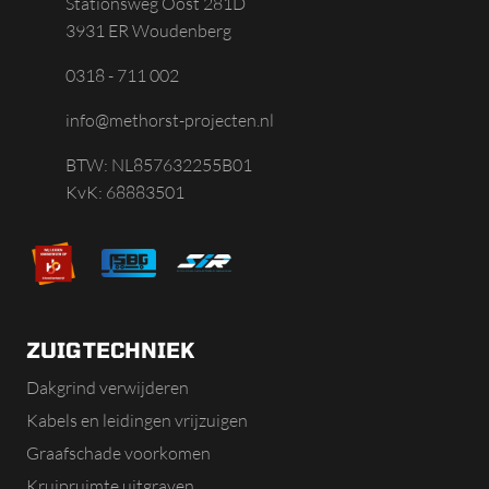
Stationsweg Oost 281D
3931 ER Woudenberg
0318 - 711 002
info@methorst-projecten.nl
BTW: NL857632255B01
KvK: 68883501
ZUIGTECHNIEK
Dakgrind verwijderen
Kabels en leidingen vrijzuigen
Graafschade voorkomen
Kruipruimte uitgraven