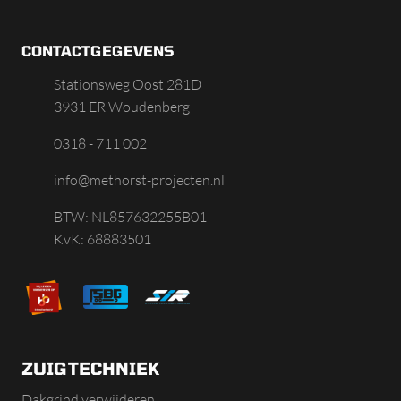
CONTACTGEGEVENS
Stationsweg Oost 281D
3931 ER Woudenberg
0318 - 711 002
info@methorst-projecten.nl
BTW: NL857632255B01
KvK: 68883501
ZUIGTECHNIEK
Dakgrind verwijderen