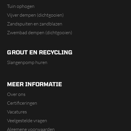
Tuin ophogen
Vijver dempen (dichtgooien)
Zandspuiten en zandblazen
Zwembad dempen (dichtgooien)
GROUT EN RECYCLING
Slangenpomp huren
MEER INFORMATIE
Over ons
Certificeringen
Vacatures
Veelgestelde vragen
Algemene voorwaarden