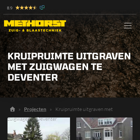
8.9
KRUIPRUIMTE UITGRAVEN
MET ZUIGWAGEN TE
DEVENTER
»
Projecten
»
Kruipruimte uitgraven met
zuigwagen te Deventer