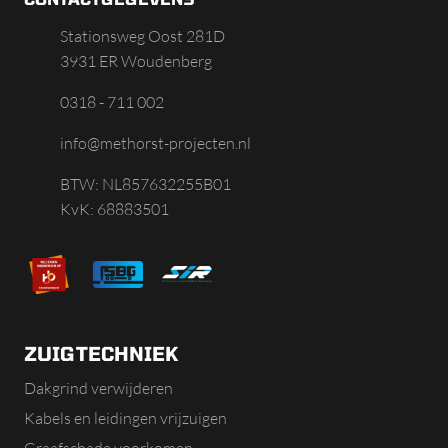
Stationsweg Oost 281D
3931 ER Woudenberg
0318 - 711 002
info@methorst-projecten.nl
BTW: NL857632255B01
KvK: 68883501
ZUIGTECHNIEK
Dakgrind verwijderen
Kabels en leidingen vrijzuigen