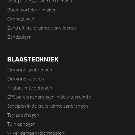
Spuitput leegzuigen en reinigen
Boomwortels vrijmaken
Grondzuigen
Zand uit kruipruimte verwijderen
Zandzuigen
BLAASTECHNIEK
Dakgrind aanbrengen
Dakgrind kubelen
Kruipruimte ophogen
EPS parels aanbrengen in de kruipruimte
Schelpen in de kruipruimte aanbrengen
Terras ophogen
Tuin ophogen
Vijver dempen (dichtgooien)