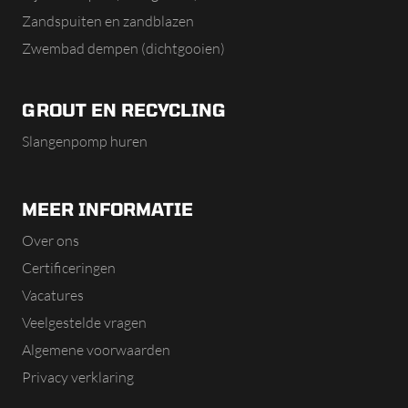
Zandspuiten en zandblazen
Zwembad dempen (dichtgooien)
GROUT EN RECYCLING
Slangenpomp huren
MEER INFORMATIE
Over ons
Certificeringen
Vacatures
Veelgestelde vragen
Algemene voorwaarden
Privacy verklaring