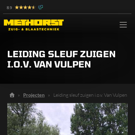
8.9
LEIDING SLEUF ZUIGEN
I.O.V. VAN VULPEN
»
Projecten
»
Leiding sleuf zuigen i.o.v. Van Vulpen