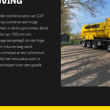
JVING
de rioolrenovatie van 245
nig ruimte en een hoge
rken in de kruipruimtes. Eerst
epte van 700 mm om
inage aangelegd om de hoge
en nieuwe laag zand
o ontstaat er een schone en
Als het renovatie werk is
 schelpen voor een goede