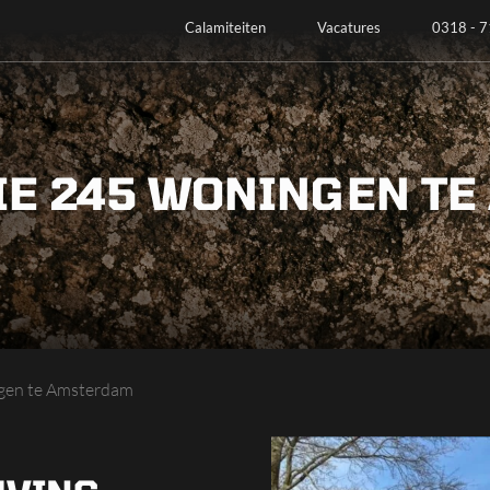
Calamiteiten
Vacatures
0318 - 7
IE 245 WONINGEN T
ngen te Amsterdam