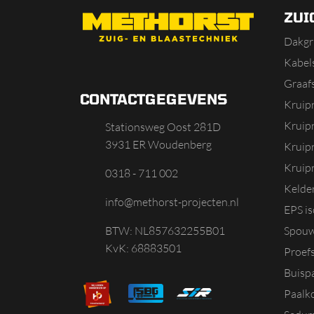
ZUI
Dakgr
Kabels
Graaf
CONTACTGEGEVENS
Kruip
Kruip
Stationsweg Oost 281D
3931 ER Woudenberg
Kruip
Kruipr
0318 - 711 002
Kelde
info@methorst-projecten.nl
EPS is
BTW: NL857632255B01
Spouw
KvK: 68883501
Proef
Buisp
Paalk