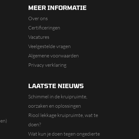
MEER INFORMATIE
Over ons
Certificeringen
Vacatures
Veelgestelde vragen
Algemene voorwaarden
Privacy verklaring
LAATSTE NIEUWS
Schimmel in de kruipruimte,
oorzaken en oplossingen
Riool lekkage kruipruimte, wat te
en)
doen?
Wat kun je doen tegen ongedierte