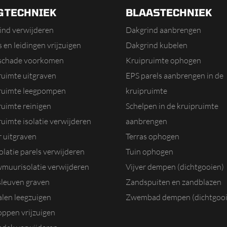
GTECHNIEK
BLAASTECHNIEK
ind verwijderen
Dakgrind aanbrengen
 en leidingen vrijzuigen
Dakgrind kubelen
schade voorkomen
Kruipruimte ophogen
ruimte uitgraven
EPS parels aanbrengen in de
ruimte leegpompen
kruipruimte
ruimte reinigen
Schelpen in de kruipruimte
uimte isolatie verwijderen
aanbrengen
r uitgraven
Terras ophogen
olatie parels verwijderen
Tuin ophogen
muurisolatie verwijderen
Vijver dempen (dichtgooien)
sleuven graven
Zandspuiten en zandblazen
alen leegzuigen
Zwembad dempen (dichtgooi
oppen vrijzuigen