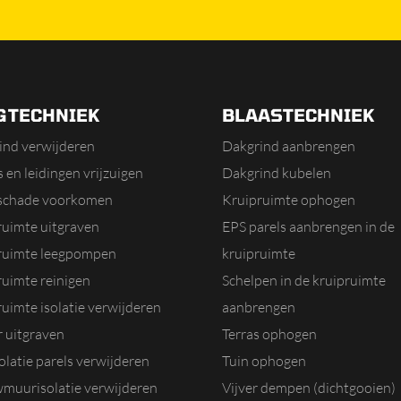
GTECHNIEK
BLAASTECHNIEK
ind verwijderen
Dakgrind aanbrengen
 en leidingen vrijzuigen
Dakgrind kubelen
schade voorkomen
Kruipruimte ophogen
ruimte uitgraven
EPS parels aanbrengen in de
ruimte leegpompen
kruipruimte
ruimte reinigen
Schelpen in de kruipruimte
uimte isolatie verwijderen
aanbrengen
r uitgraven
Terras ophogen
olatie parels verwijderen
Tuin ophogen
muurisolatie verwijderen
Vijver dempen (dichtgooien)