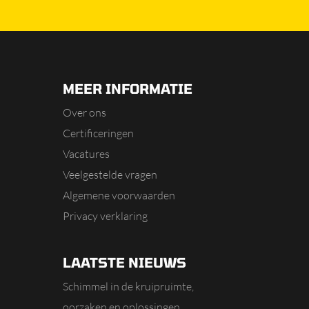
MEER INFORMATIE
Over ons
Certificeringen
Vacatures
Veelgestelde vragen
Algemene voorwaarden
Privacy verklaring
LAATSTE NIEUWS
Schimmel in de kruipruimte,
oorzaken en oplossingen