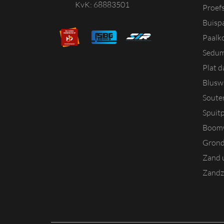
KvK: 68883501
Proef
Buisp
Paalk
Sedum
Plat 
Blusw
Souter
Spuitp
Boomw
Grond
Zand u
Zandz