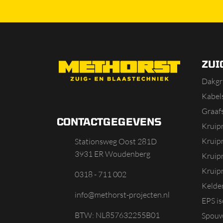
ZUI
Dakgr
Kabels
Graaf
CONTACTGEGEVENS
Kruip
Kruip
Stationsweg Oost 281D
3931 ER Woudenberg
Kruip
Kruipr
0318 - 711 002
Kelde
info@methorst-projecten.nl
EPS is
BTW: NL857632255B01
Spouw