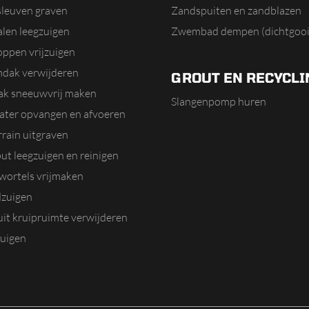
sleuven graven
Zandspuiten en zandblazen
alen leegzuigen
Zwembad dempen (dichtgooi
oppen vrijzuigen
dak verwijderen
GROUT EN RECYCLI
dak sneeuwvrij maken
Slangenpomp huren
ater opvangen en afvoeren
rain uitgraven
ut leegzuigen en reinigen
ortels vrijmaken
zuigen
it kruipruimte verwijderen
uigen