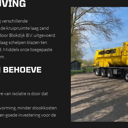
JVING
 verschillende
 de kruipruimte laag zand
or Blokdijk B.V. uitgevoerd.
aag schelpen blazen ten
rd. Middels onze toegepaste
em.
N BEHOEVE
 van isolatie is door dat
lvorming, minder stookkosten
een goede investering voor de