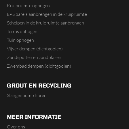
Kruipruimte ophogen
EPS parels aanbrengen in de kruipruimte
Schelpen in de kruipruimte aanbrengen
Terras ophogen
Tuin ophogen
Vijver dempen (dichtgooien)
Zandspuiten en zandblazen
Zwembad dempen (dichtgooien)
GROUT EN RECYCLING
Slangenpomp huren
MEER INFORMATIE
Over ons