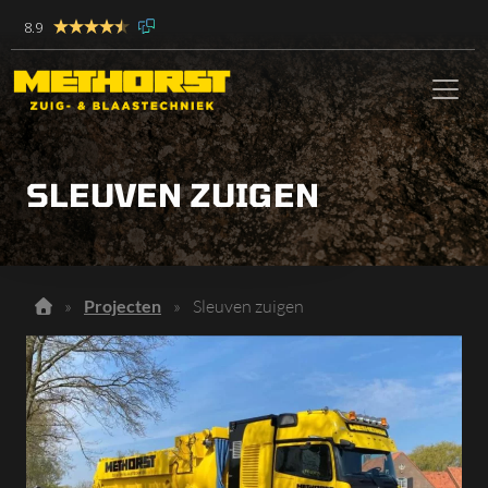
8.9
SLEUVEN ZUIGEN
»
Projecten
»
Sleuven zuigen