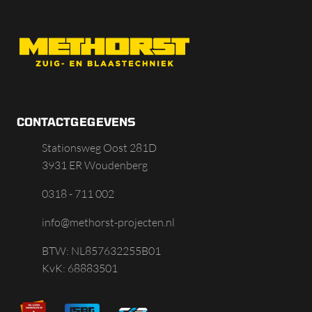
CONTACTGEGEVENS
Stationsweg Oost 281D
3931 ER Woudenberg
0318 - 711 002
info@methorst-projecten.nl
BTW: NL857632255B01
KvK: 68883501