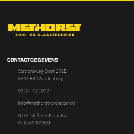
CONTACTGEGEVENS
Stationsweg Oost 281D
3931 ER Woudenberg
0318 - 711 002
info@methorst-projecten.nl
BTW: NL857632255B01
KvK: 68883501