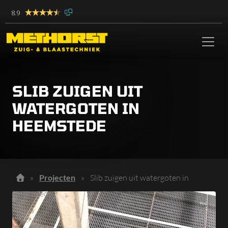
8.9
SLIB ZUIGEN UIT
WATERGOTEN IN
HEEMSTEDE
»
Projecten
»
Slib zuigen uit watergoten in
Heemstede