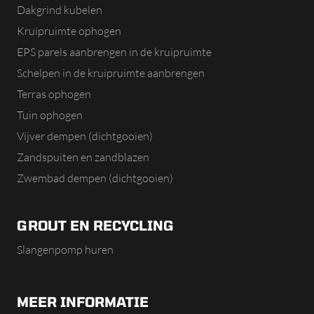
Dakgrind kubelen
Kruipruimte ophogen
EPS parels aanbrengen in de kruipruimte
Schelpen in de kruipruimte aanbrengen
Terras ophogen
Tuin ophogen
Vijver dempen (dichtgooien)
Zandspuiten en zandblazen
Zwembad dempen (dichtgooien)
GROUT EN RECYCLING
Slangenpomp huren
MEER INFORMATIE