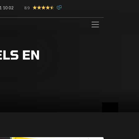
8.9
1 10 02
ELS EN