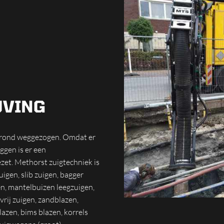
JVING
 grond weggezogen. Omdat er
ggen is er een
et. Methorst zuigtechniek is
uigen, slib zuigen, bagger
en, mantelbuizen leegzuigen,
vrij zuigen, zandblazen,
azen, bims blazen, korrels