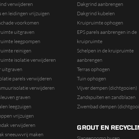
ind verwijderen
Dakgrind aanbrengen
 en leidingen vrijzuigen
Dakgrind kubelen
schade voorkomen
Kruipruimte ophogen
ruimte uitgraven
EPS parels aanbrengen in de
ruimte leegpompen
kruipruimte
ruimte reinigen
Schelpen in de kruipruimte
uimte isolatie verwijderen
aanbrengen
r uitgraven
Terras ophogen
olatie parels verwijderen
Tuin ophogen
muurisolatie verwijderen
Vijver dempen (dichtgooien)
sleuven graven
Zandspuiten en zandblazen
alen leegzuigen
Zwembad dempen (dichtgooi
oppen vrijzuigen
dak verwijderen
GROUT EN RECYCLI
dak sneeuwvrij maken
Slangenpomp huren