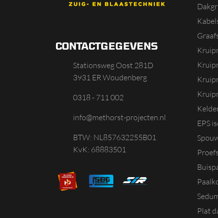
Dakgr
Kabels
Graaf
CONTACTGEGEVENS
Kruip
Kruip
Stationsweg Oost 281D
3931 ER Woudenberg
Kruip
Kruipr
0318 - 711 002
Kelde
info@methorst-projecten.nl
EPS is
BTW: NL857632255B01
Spouw
KvK: 68883501
Proef
Buisp
Paalk
Sedum
Plat 