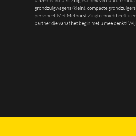
blazen. Methorst Zuigtechniek verhuurt: Grondz
grondzuigwagens (klein), compacte grondzuigers
personeel. Met Methorst Zuigtechniek heeft u 
partner die vanaf het begin met u mee denkt! Wij