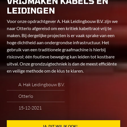
VRIJMAKEN KABELS EN
LEIDINGEN
Voor onze opdrachtgever A. Hak Leidingbouw B.V. zijn we
naar Otterlo afgereisd om een kritiek kabeltracé vrij te
maken. Bij dergelijke projecten is er vaak sprake van een
hoge dichtheid aan ondergrondse infrastructuur. Het
gebruik van een traditionele graafmachine is hierbij
risicovol; één foutieve beweging kan leiden tot kostbare
uitval. Onze grondzuigtechniek is dan de meest efficiënte
en veilige methode om de klus te klaren.
A. Hak Leidingbouw B.V.
Otterlo
15-12-2021
JA, DIT WIL IK OOK!