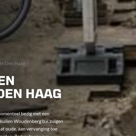
 in Den Haag
EN
 DEN HAAG
momenteel bezig met een
skuilen Woudenberg b.v. zuigen
dat oude, aan vervanging toe