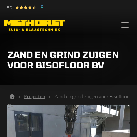
8.9
ZAND EN GRIND ZUIGEN
VOOR BISOFLOOR BV
»
Projecten
»
Zand en grind zuigen voor Bisofloor
BV