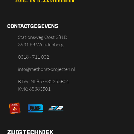
CONTACTGEGEVENS
Stationsweg Oost 281D
3931 ER Woudenberg
0318 - 711 002
info@methorst-projecten.nl
BTW: NL857632255B01
KvK: 68883501
ZUIGTECHNIEK