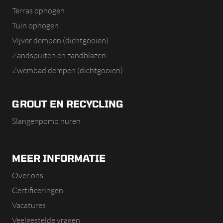
Terras ophogen
Tuin ophogen
Vijver dempen (dichtgooien)
Zandspuiten en zandblazen
Zwembad dempen (dichtgooien)
GROUT EN RECYCLING
Slangenpomp huren
MEER INFORMATIE
Over ons
Certificeringen
Vacatures
Veelgestelde vragen