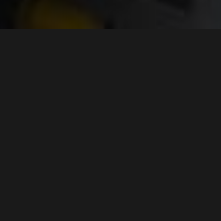
De uitdaging
ZAND VERWIJDEREN OP GROTE
HOOGTE
De grootste uitdaging bij dit project bij Bruil is de
bereikbaarheid en de hoogte van de silo’s. Op ongeveer
25
meter hoogte
is het handmatig verwijderen of afvoeren
van zand geen optie. Er is een oplossing nodig die zowel
krachtig genoeg is om het zand over die afstand naar
beneden te zuigen, als flexibel genoeg om bovenop de silo-
installaties te kunnen werken zonder de
productieprocessen te verstoren.