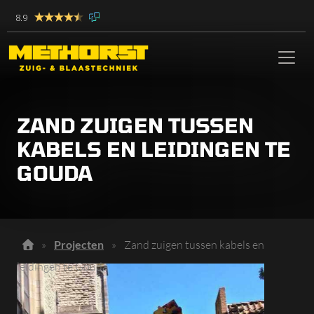
8.9
ZAND ZUIGEN TUSSEN
KABELS EN LEIDINGEN TE
GOUDA
»
Projecten
»
Zand zuigen tussen kabels en
leidingen te Gouda