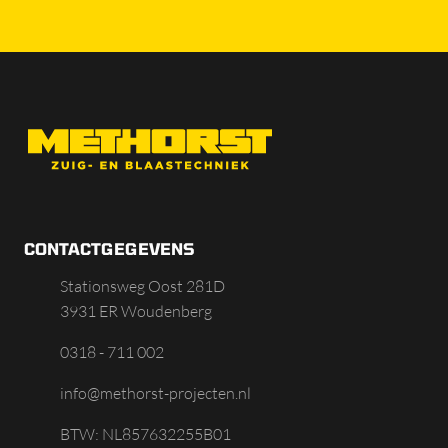
CONTACTGEGEVENS
Stationsweg Oost 281D
3931 ER Woudenberg
0318 - 711 002
info@methorst-projecten.nl
BTW: NL857632255B01