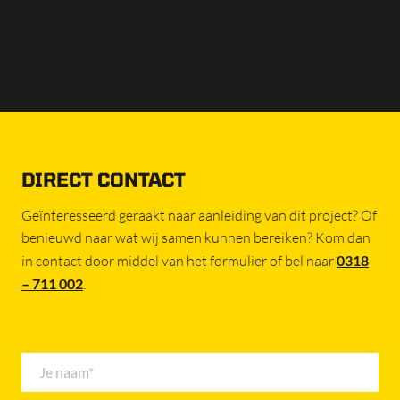
DIRECT CONTACT
Geïnteresseerd geraakt naar aanleiding van dit project? Of
benieuwd naar wat wij samen kunnen bereiken? Kom dan
in contact door middel van het formulier of bel naar
0318
– 711 002
.