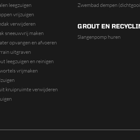
alen leegzuigen
Zwembad dempen (dichtgooi
oppen vrijzuigen
dak verwijderen
GROUT EN RECYCLI
dak sneeuwvrij maken
Slangenpomp huren
ater opvangen en afvoeren
rain uitgraven
ut leegzuigen en reinigen
ortels vrijmaken
zuigen
it kruipruimte verwijderen
uigen