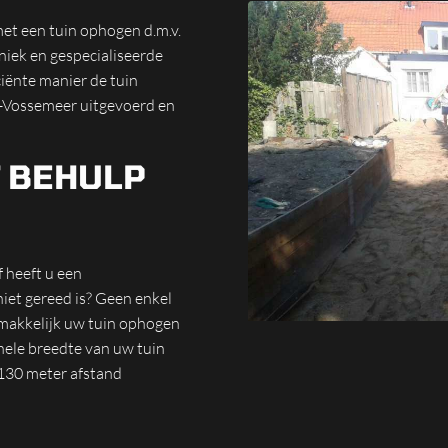
met een tuin ophogen d.m.v.
iek en gespecialiseerde
ciënte manier de tuin
-Vossemeer uitgevoerd en
 BEHULP
f heeft u een
et gereed is? Geen enkel
makkelijk uw tuin ophogen
hele breedte van uw tuin
 130 meter afstand