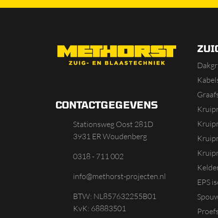
ZUI
Dakgr
Kabels
Graaf
CONTACTGEGEVENS
Kruip
Kruip
Stationsweg Oost 281D
3931 ER Woudenberg
Kruip
Kruipr
0318 - 711 002
Kelde
info@methorst-projecten.nl
EPS is
BTW: NL857632255B01
Spouw
KvK: 68883501
Proef