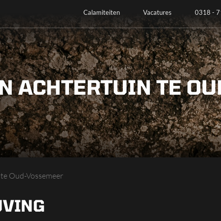
Calamiteiten
Vacatures
0318 - 7
IN ACHTERTUIN TE O
n te Oud-Vossemeer
JVING