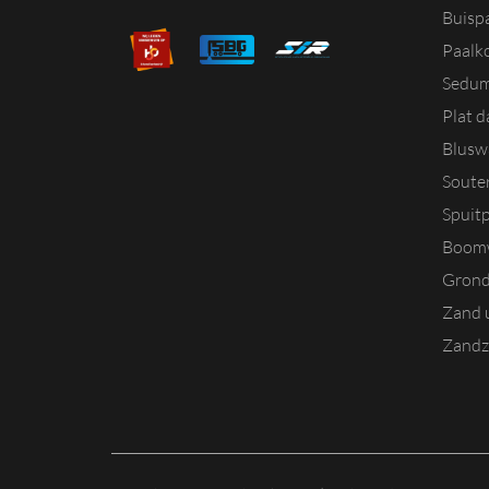
Buisp
Paalk
Sedum
Plat 
Blusw
Souter
Spuitp
Boomw
Grond
Zand u
Zandz