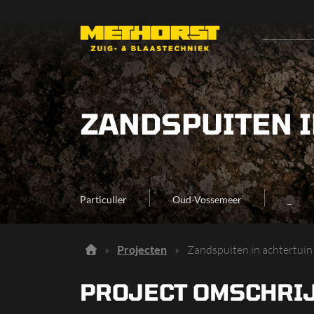
ZANDSPUITEN 
Particulier
Oud-Vossemeer
_
»
Projecten
»
Zandspuiten in achtertui
PROJECT OMSCHRI