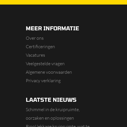
MEER INFORMATIE
Over ons
Certificeringen
Vacatures
Veelgestelde vragen
Algemene voorwaarden
Privacy verklaring
LAATSTE NIEUWS
Schimmel in de kruipruimte,
oorzaken en oplossingen
Riool lekkage kruipruimte, wat te