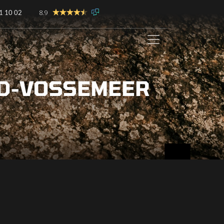
8.9
1 10 02
UD-VOSSEMEER