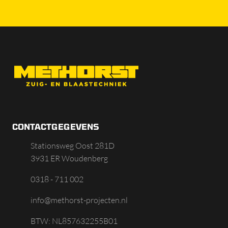
CONTACTGEGEVENS
Stationsweg Oost 281D
3931 ER Woudenberg
0318 - 711 002
info@methorst-projecten.nl
BTW: NL857632255B01