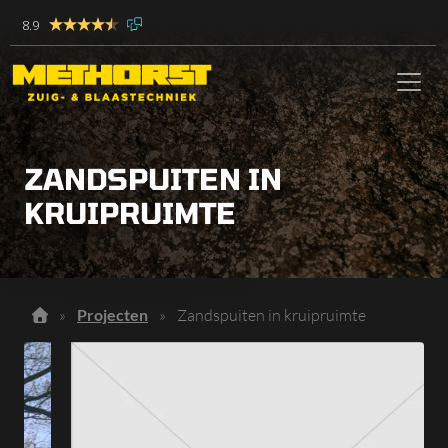
8.9
ZANDSPUITEN IN
KRUIPRUIMTE
»
Projecten
»
Zandspuiten in kruipruimte