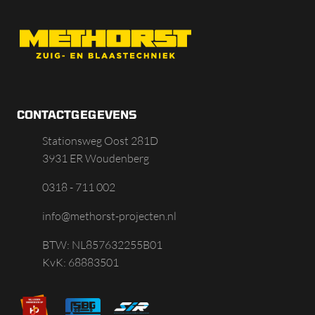
CONTACTGEGEVENS
Stationsweg Oost 281D
3931 ER Woudenberg
0318 - 711 002
info@methorst-projecten.nl
BTW: NL857632255B01
KvK: 68883501