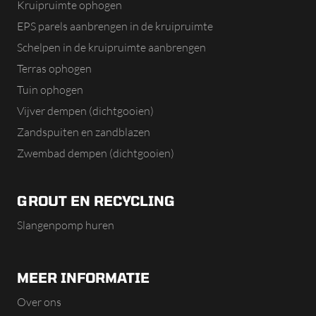
Kruipruimte ophogen
EPS parels aanbrengen in de kruipruimte
Schelpen in de kruipruimte aanbrengen
Terras ophogen
Tuin ophogen
Vijver dempen (dichtgooien)
Zandspuiten en zandblazen
Zwembad dempen (dichtgooien)
GROUT EN RECYCLING
Slangenpomp huren
MEER INFORMATIE
Over ons