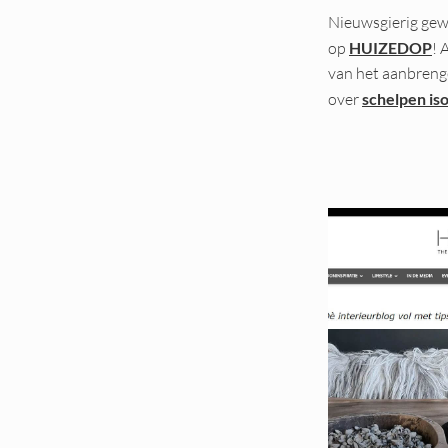
Nieuwsgierig gewo
op
HUIZEDOP
! 
van het aanbrenge
over
schelpen iso