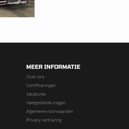
MEER INFORMATIE
Over ons
Certificeringen
Vacatures
Veelgestelde vragen
Algemene voorwaarden
Privacy verklaring