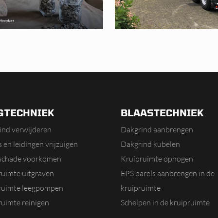
GTECHNIEK
BLAASTECHNIEK
ind verwijderen
Dakgrind aanbrengen
 en leidingen vrijzuigen
Dakgrind kubelen
schade voorkomen
Kruipruimte ophogen
ruimte uitgraven
EPS parels aanbrengen in de
ruimte leegpompen
kruipruimte
ruimte reinigen
Schelpen in de kruipruimte
uimte isolatie verwijderen
aanbrengen