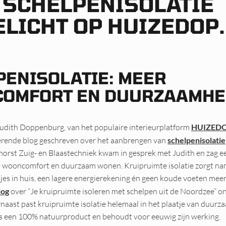
 SCHELPENISOLATIE
ELICHT OP HUIZEDOP
PENISOLATIE: MEER
OMFORT EN DUURZAAMHE
Judith Doppenburg, van het populaire interieurplatform
HUIZEDO
rerende blog geschreven over het aanbrengen van
schelpenisolatie
horst Zuig- en Blaastechniek kwam in gesprek met Judith en zag e
n wooncomfort en duurzaam wonen. Kruipruimte isolatie zorgt nam
jes in huis, een lagere energierekening én geen koude voeten meer 
log
over “Je kruipruimte isoleren met schelpen uit de Noordzee” o
ast past kruipruimte isolatie helemaal in het plaatje van duur
is een 100% natuurproduct en behoudt voor eeuwig zijn werking.