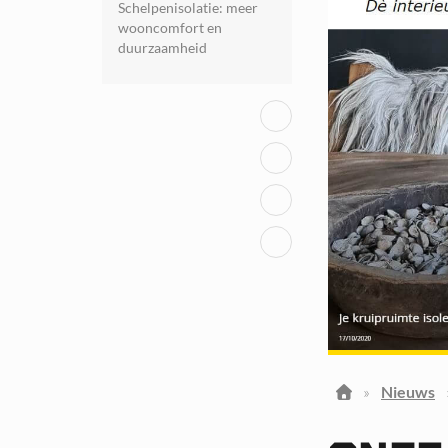
Schelpenisolatie: meer
wooncomfort en
duurzaamheid
»
Nieuws