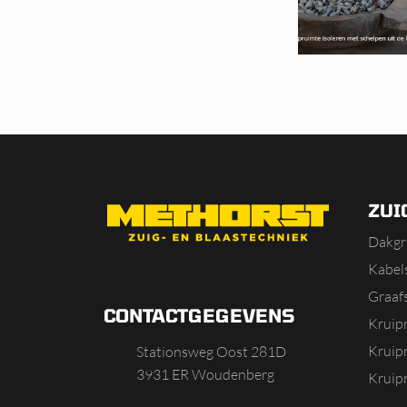
ZUI
Dakgr
Kabels
Graaf
CONTACTGEGEVENS
Kruip
Kruip
Stationsweg Oost 281D
3931 ER Woudenberg
Kruip
Kruipr