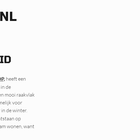
.NL
ID
P,
heeft een
in de
en mooi raakvlak
elijk voor
in de winter.
ntstaan op
zaam wonen, want