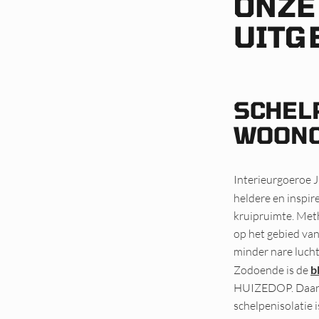
ONZE
UITG
SCHEL
WOONC
Interieurgoeroe 
heldere en inspi
kruipruimte. Met
op het gebied va
minder nare lucht
Zodoende is de
b
HUIZEDOP. Daarna
schelpenisolatie 