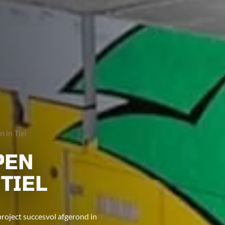
 in Tiel
PEN
TIEL
roject succesvol afgerond in