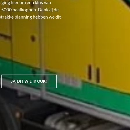
ging hier om een klus van
im 5000 paalkoppen. Dankzij de
strakke planning hebben we dit
JA, DIT WIL IK OOK!