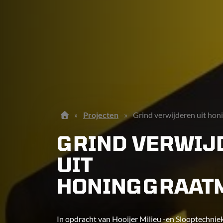
»
Projecten
»
Grind verwijderen uit ho
GRIND VERWIJ
UIT
HONINGGRAAT
In opdracht van Hooijer Milieu -en Slooptechniek 