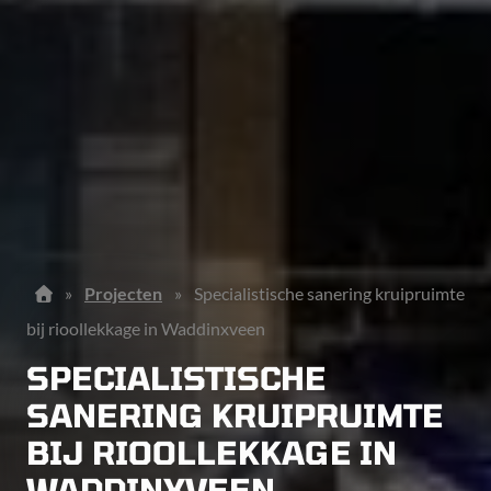
»
Projecten
»
Specialistische sanering kruipruimte
bij rioollekkage in Waddinxveen
SPECIALISTISCHE
SANERING KRUIPRUIMTE
BIJ RIOOLLEKKAGE IN
WADDINXVEEN