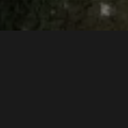
De uitdaging
WERKEN ONDER EXTREME
OMSTANDIGHEDEN
Wanneer een riool grootschalig lekt in een kruipruimte,
ontstaat er een gevaarlijke situatie. De combinatie van
stilstaand water, slib en fecaliën zorgt voor een enorme
rioolstank
en gezondheidsrisico’s. De uitdaging in
Waddinxveen was niet alleen het verwijderen van
62,5 m3
vervuilde grond
, maar ook het waarborgen van de