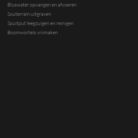
Bluswater opvangen en afvoeren
Souterrain uitgraven
Spuitput leegzuigen en reinigen
Boomwortels vrijmaken
Grondzuigen
Zand uit kruipruimte verwijderen
Zandzuigen
BLAASTECHNIEK
Dakgrind aanbrengen
Dakgrind kubelen
Kruipruimte ophogen
EPS parels aanbrengen in de kruipruimte
Schelpen in de kruipruimte aanbrengen