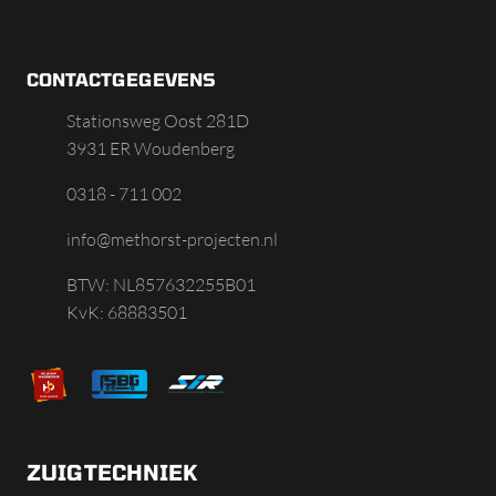
CONTACTGEGEVENS
Stationsweg Oost 281D
3931 ER Woudenberg
0318 - 711 002
info@methorst-projecten.nl
BTW: NL857632255B01
KvK: 68883501
ZUIGTECHNIEK