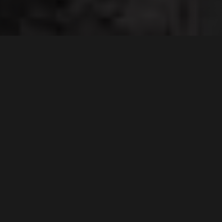
De uitdaging
WORTELBESPAREND WERKEN
IN EEN KWETSBARE OMGEVING
Wanneer er gegraven moet worden in de buurt van
bomen, bijvoorbeeld voor onderzoek of het verleggen van
kabels, is de kans op het raken van vitale wortels erg groot.
Mechanisch graven leidt vaak tot wortelbreuk, wat de
stabiliteit en gezondheid van de boom direct in gevaar
brengt. De uitdaging in Sevenum was om de wortels
volledig bloot te leggen zonder de kwetsbare wortelharen
en structuur aan te tasten.