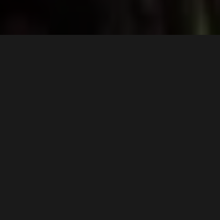
De uitdaging
VITALE INFRA VERVANGEN
ZONDER WORTELSCHADE
Bij het vervangen van gasleidingen in een groene
omgeving loop je tegen flinke uitdagingen aan:
Bescherming van monumentale bomen:
In Bosch en
Duin is het behoud van boomwortels essentieel. Een
graafmachine zou de wortels kapot trekken, wat de
gezondheid van de boom direct aantast.