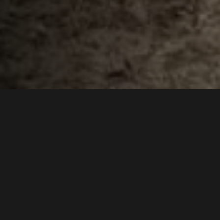
De uitdaging
BOOMWORTELS VRIJMAKEN
ZONDER SCHADE
Bij werkzaamheden in de openbare ruimte is het vaak
noodzakelijk om boomwortels bloot te leggen,
bijvoorbeeld voor inspectie, kabel- of leidingwerk of