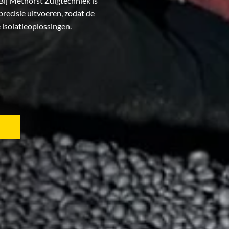
 Bij Methorst Zuigtechniek is
 precisie uitvoeren, zodat de
isolatieoplossingen.