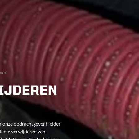
iven
WIJDEREN
or onze opdrachtgever Helder
lledig verwijderen van